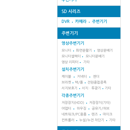
SD 시리즈
DVR
카메라
주변기기
주변기기
영상주변기기
모니터
화면분활기
영상분배기
모니터셀렉터
모니터분배기
영상 리피터
기타
설치주변기기
케이블
커넥터
젠더
브라켓
랙/폴
전원중첩증폭
서지보호기
서치ㆍ투광기
기타
각종주변기기
저장장치(HDD)
저장장치(기타)
어뎁터
하우징
공유기/허브
네트워크/PC용품
렌즈
마이크
컨트롤러
누설/누전 차단기
기타