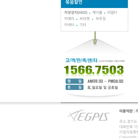
묶음할인
저장장치(HDD)
케이블
어뎁터
카메라
브라켓
하우징
커넥터
기타
이용약관
|
주소:경기도
대표번호:1566
사업자등록번호
Copyright (