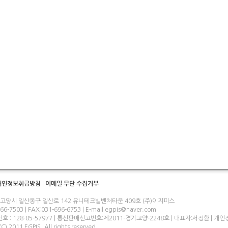
개인정보취급방침
|
이메일 무단 수집거부
 고양시 일산동구 일산로 142 유니테크빌벤처타운 409호 (주)이지피스
-7503 | FAX:031-696-6753 | E-mail:egpis@naver.com
 : 128-85-57977 | 통신판매신고번호:제2011-경기고양-2248호 | 대표자:서정환 | 
C) 2011 EGPIS. All rights reserved.