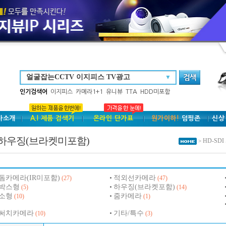
▼
인기검색어
이지피스
카메라1+1
유니뷰
TTA
HDD미포함
사소개
A.I 제품 검색기
온라인 단가표
원가이하!
덤핑존
신상
하우징(브라켓미포함)
HD-SDI
>
돔카메라(IR미포함)
적외선카메라
(27)
(47)
박스형
하우징(브라켓포함)
(5)
(14)
소형
줌카메라
(10)
(1)
써치카메라
기타/특수
(10)
(3)