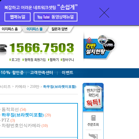
 10% 할인중
고객만족센터
이벤트
 시리즈 > 카메라 > 210만
>
하우징(브라켓미포함)
돔적외선
(54)
하우징(브라켓미포함)
(29)
PTZ
(3)
차량번호인식카메라
(10)