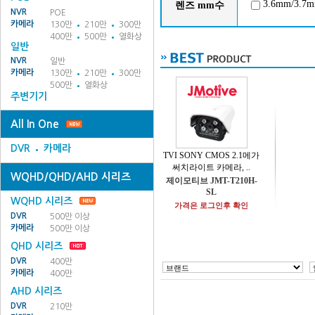
3.6mm/3.7
렌즈 mm수
NVR
POE
카메라
130만
210만
300만
400만
500만
열화상
일반
NVR
일반
카메라
130만
210만
300만
500만
열화상
주변기기
All In One
DVR
카메라
TVI SONY CMOS 2.1메가
써치라이트 카메라, ..
WQHD/QHD/AHD 시리즈
제이모티브 JMT-T210H-
SL
WQHD 시리즈
가격은 로그인후 확인
DVR
500만 이상
카메라
500만 이상
QHD 시리즈
DVR
400만
카메라
400만
AHD 시리즈
DVR
210만