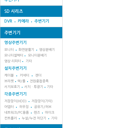
SD 시리즈
DVR
카메라
주변기기
주변기기
영상주변기기
모니터
화면분활기
영상분배기
모니터셀렉터
모니터분배기
영상 리피터
기타
설치주변기기
케이블
커넥터
젠더
브라켓
랙/폴
전원중첩증폭
서지보호기
서치ㆍ투광기
기타
각종주변기기
저장장치(HDD)
저장장치(기타)
어뎁터
하우징
공유기/허브
네트워크/PC용품
렌즈
마이크
컨트롤러
누설/누전 차단기
기타