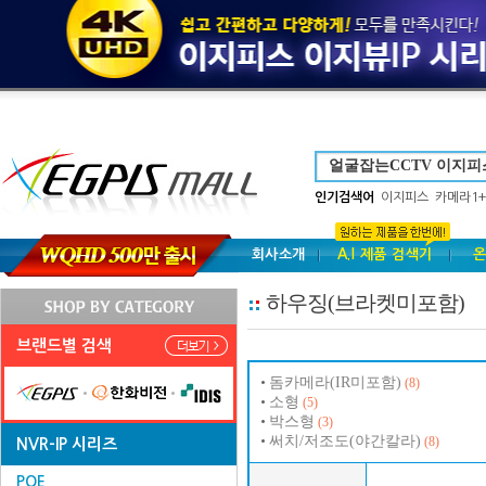
인기검색어
이지피스
카메라1+
회사소개
A.I 제품 검색기
온
하우징(브라켓미포함)
브랜드별 검색
돔카메라(IR미포함)
(8)
소형
(5)
박스형
(3)
써치/저조도(야간칼라)
(8)
NVR-IP 시리즈
POE