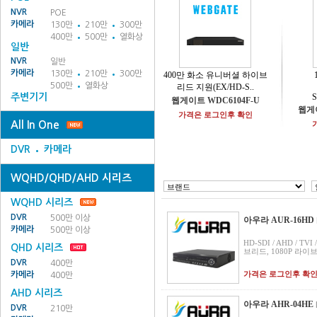
NVR
POE
카메라
130만
210만
300만
400만
500만
열화상
일반
NVR
일반
카메라
130만
210만
300만
400만 화소 유니버셜 하이브
500만
열화상
리드 지원(EX/HD-S..
주변기기
S
웹게이트 WDC6104F-U
웹게이
가격은 로그인후 확인
All In One
DVR
카메라
WQHD/QHD/AHD 시리즈
WQHD 시리즈
DVR
500만 이상
아우라 AUR-16HD
카메라
500만 이상
HD-SDI / AHD / T
QHD 시리즈
브리드, 1080P 라이브4
DVR
400만
가격은 로그인후 확
카메라
400만
AHD 시리즈
아우라 AHR-04HE
DVR
210만