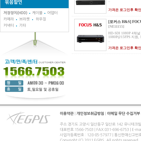
..
묶음할인
가격은 로그인후 확
저장장치(HDD)
케이블
어뎁터
카메라
브라켓
하우징
[포커스 H&S] FOCU
커넥터
기타
[NE11155]
HD-SDI 1080P 4채
1080P@15FPS 지원,
..
가격은 로그인후 확
이용약관
|
개인정보취급방침
|
이메일 무단 수집거부
주소:경기도 고양시 일산동구 일산로 142 유니테크빌
대표번호:1566-7503 | FAX:031-696-6753 | E-ma
사업자등록번호 : 128-85-57977 | 통신판매신고번
Copyright (C) 2011 EGPIS. All rights reserved.