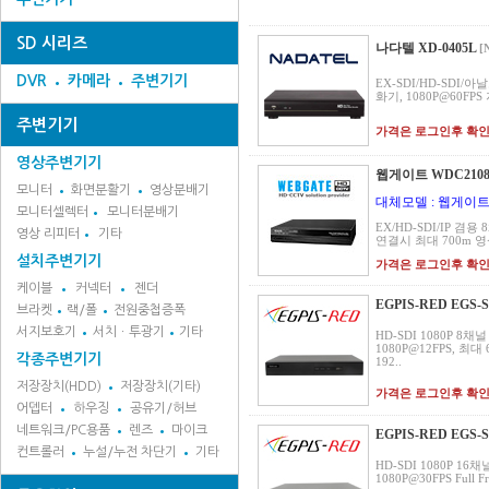
SD 시리즈
나다텔 XD-0405L
[
DVR
카메라
주변기기
EX-SDI/HD-SDI
화기, 1080P@60FPS 
주변기기
가격은 로그인후 확
영상주변기기
웹게이트 WDC2108
모니터
화면분활기
영상분배기
대체모델 : 웹게이트 
모니터셀렉터
모니터분배기
EX/HD-SDI/IP 겸용
영상 리피터
기타
연결시 최대 700m 영
설치주변기기
가격은 로그인후 확
케이블
커넥터
젠더
EGPIS-RED EGS-
브라켓
랙/폴
전원중첩증폭
서지보호기
서치ㆍ투광기
기타
HD-SDI 1080P 8채
1080P@12FPS, 최대
각종주변기기
192..
저장장치(HDD)
저장장치(기타)
가격은 로그인후 확
어뎁터
하우징
공유기/허브
네트워크/PC용품
렌즈
마이크
EGPIS-RED EGS-S
컨트롤러
누설/누전 차단기
기타
HD-SDI 1080P 16
1080P@30FPS Full 