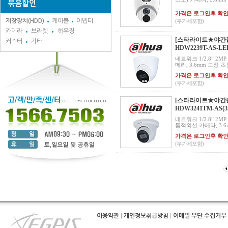
묶음할인
가격은 로그인후 확
저장장치(HDD)
케이블
어뎁터
(부가세포함)
카메라
브라켓
하우징
[스타라이트★야간풀칼
커넥터
기타
HDW2239T-AS-LE
네트워크 1/2.8” 2MP L
메라, 3.6mm 고정 초점
가격은 로그인후 확
(부가세포함)
[스타라이트★야간칼라
HDW3241TM-AS(3
네트워크 1/2.8” 2MP
돔적외선 카메라, 3.6m
가격은 로그인후 확
(부가세포함)
이용약관
|
개인정보취급방침
|
이메일 무단 수집거부