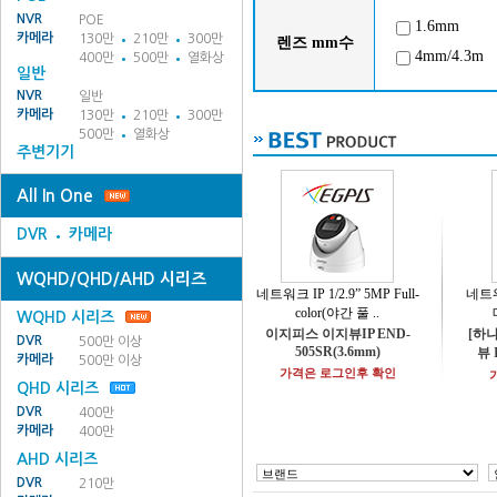
NVR
POE
1.6mm
카메라
130만
210만
300만
렌즈 mm수
4mm/4.3m
400만
500만
열화상
일반
NVR
일반
카메라
130만
210만
300만
500만
열화상
주변기기
All In One
DVR
카메라
WQHD/QHD/AHD 시리즈
네트워크 IP 1/2.9” 5MP Full-
네트워
color(야간 풀 ..
WQHD 시리즈
이지피스 이지뷰IP END-
[하나
DVR
500만 이상
505SR(3.6mm)
뷰 
카메라
500만 이상
가격은 로그인후 확인
QHD 시리즈
DVR
400만
카메라
400만
AHD 시리즈
DVR
210만