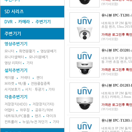
(부가세포함)
SD 시리즈
유니뷰 IPC-T1201-
DVR
카메라
주변기기
네트워크 IP 2M 돔적
초점 렌즈, Ultra 265/H
주변기기
가격은 로그인후 확
(부가세포함)
영상주변기기
유니뷰 IPC-D3201
모니터
화면분활기
영상분배기
모니터셀렉터
모니터분배기
네트워크 IP 2M 돔적외
동 가변 초점 렌즈, Ultra
영상 리피터
기타
가격은 로그인후 확
설치주변기기
(부가세포함)
케이블
커넥터
젠더
브라켓
랙/폴
전원중첩증폭
유니뷰 IPC-D1203-D
서지보호기
서치ㆍ투광기
기타
네트워크 IP 2M 돔적외
각종주변기기
조도) 카메라, 2.8mm
저장장치(HDD)
저장장치(기타)
가격은 로그인후 확
(부가세포함)
어뎁터
하우징
공유기/허브
네트워크/PC용품
렌즈
마이크
유니뷰 IPC-T1203-A
컨트롤러
누설/누전 차단기
기타
네트워크 IP 2M 돔적외
조도) 카메라, 2.8mm