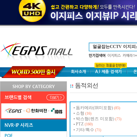
인기검색어
이지피스
카메라1+
회사소개
A.I 제품 검색기
온
돔적외선
브랜드별 검색
돔카메라(IR미포함)
(85)
소형
(16)
박스형(렌즈 미포함)
(75)
PTZ
(160)
NVR-IP 시리즈
기타/특수
(71)
POE