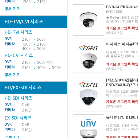
카메라
130만
210만
DND-2417RX-A(
주변기기
[NE20055]
★국산★ 네트워크 2
HD-TVI/CVI 시리즈
스 SONY CMOS(저조도
가격은 로그인후 확
HD-TVI 시리즈
(부가세포함)
DVR
210만
500만
이지피스 이지뷰IP EN
카메라
130만
210만
400만
500만
네트워크 1/2.8” 
HD-CVI 시리즈
라 돔적외선 카메라, 25/
DVR
210만
500만이상
가격은 로그인후 확
카메라
210만
400만
500만
(부가세포함)
주변기기
[저조도★야간칼라]
END-2341R-Z(2.7~
HD/EX-SDI 시리즈
네트워크 1/2.8” 2
메라, 2.7~13.5mm 
HD-SDI 시리즈
가격은 로그인후 확
DVR
DVR
(부가세포함)
카메라
210만
유니뷰 IPC-D1201-
EX-SDI 시리즈
DVR
DVR
네트워크 IP 2M 돔적
초점 렌즈, Ultra 265/H
카메라
210만
주변기기
가격은 로그인후 확