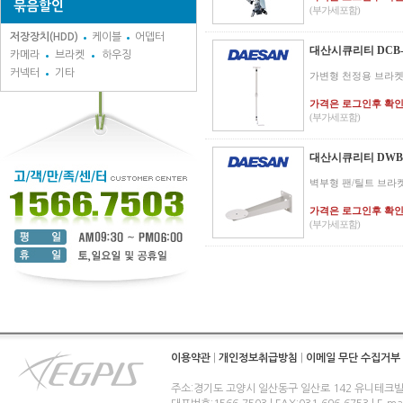
묶음할인
(부가세포함)
저장장치(HDD)
케이블
어뎁터
대산시큐리티 DCB-
카메라
브라켓
하우징
커넥터
기타
가변형 천정용 브라켓
가격은 로그인후 확
(부가세포함)
대산시큐리티 DWB-
벽부형 팬/틸트 브라
가격은 로그인후 확
(부가세포함)
이용약관
|
개인정보취급방침
|
이메일 무단 수집거부
주소:경기도 고양시 일산동구 일산로 142 유니테크빌