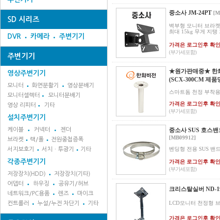
중소사 JM-24PT
[M
SD 시리즈
벽부형 모니터 브라켓,
최대 15kg 무게 지탱
DVR
카메라
주변기기
가격은 로그인후 확
(부가세포함)
주변기기
★원가판매중★ 한화비
영상주변기기
(SCX-300CM 제품
모니터
화면분활기
영상분배기
스마트돔 천정 부착용
모니터셀렉터
모니터분배기
가격은 로그인후 확
영상 리피터
기타
(부가세포함)
설치주변기기
케이블
커넥터
젠더
중소사 SUS 호스밴드
[MB09912]
브라켓
랙/폴
전원중첩증폭
벤딩형 전용 SUS 밴드
서지보호기
서치ㆍ투광기
기타
각종주변기기
가격은 로그인후 확
(부가세포함)
저장장치(HDD)
저장장치(기타)
어뎁터
하우징
공유기/허브
크리스탈실버 ND-19
네트워크/PC용품
렌즈
마이크
LCD모니터 천정형 
컨트롤러
누설/누전 차단기
기타
가격은 로그인후 확