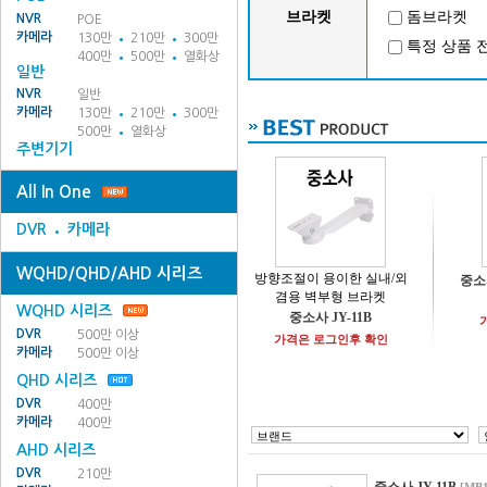
브라켓
돔브라켓
NVR
POE
카메라
130만
210만
300만
특정 상품 
400만
500만
열화상
일반
NVR
일반
카메라
130만
210만
300만
500만
열화상
주변기기
All In One
DVR
카메라
WQHD/QHD/AHD 시리즈
방향조절이 용이한 실내/외
중소
겸용 벽부형 브라켓
WQHD 시리즈
중소사 JY-11B
DVR
500만 이상
가격은 로그인후 확인
카메라
500만 이상
QHD 시리즈
DVR
400만
카메라
400만
AHD 시리즈
DVR
210만