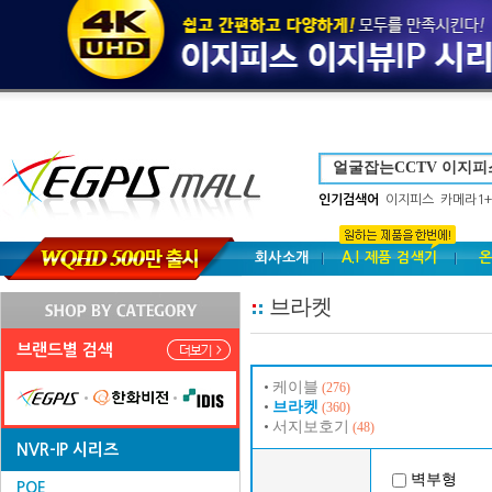
인기검색어
이지피스
카메라1+
회사소개
A.I 제품 검색기
온
브라켓
브랜드별 검색
케이블
(276)
브라켓
(360)
서지보호기
(48)
NVR-IP 시리즈
벽부형
POE