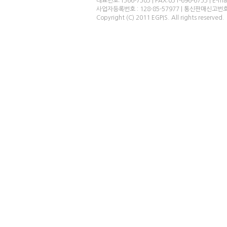
대표번호:1566-7503 | FAX:031-696-6753 | E-ma
사업자등록번호 : 128-85-57977 | 통신판매신고번
Copyright (C) 2011 EGPIS. All rights reserved.