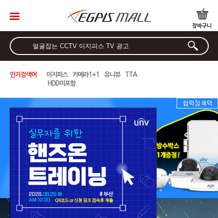
로그인
장바구니
찜하기
마이페
이지
인기검색어
이지피스
카메라1+1
유니뷰
TTA
최근 본 상품
HDD미포함
브랜드별 검색
NVR-IP 시리즈
All In One
WQHD/QHD/AHD 시리
즈
HD-TVI/CVI 시리즈
HD-SDI/EX-SDI 시리즈