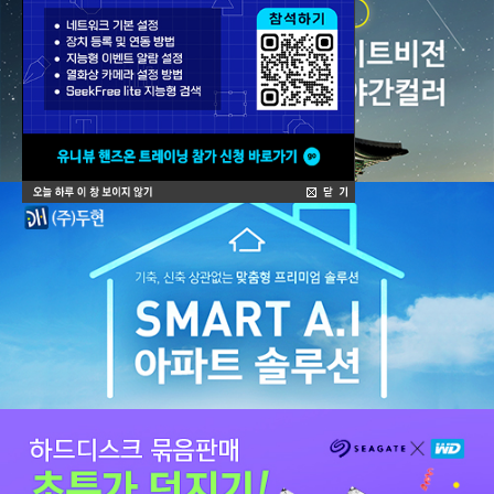
SD 시리즈
주변기기
묶음할인
신상할인
덤핑존
이벤트